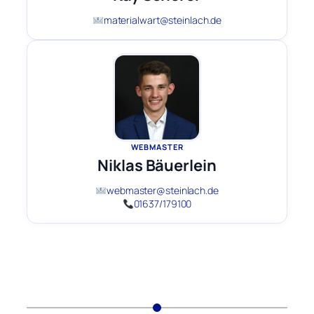
materialwart@steinlach.de
WEBMASTER
Niklas Bäuerlein
webmaster@steinlach.de
01637/179100