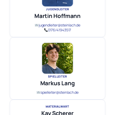
JUGENDLEITER
Martin Hoffmann
jugendleiter@steinlach.de
0176/41943517
SPIELLEITER
Markus Lang
spielleiter@steinlach.de
MATERIALWART
Kay Scherer