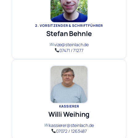
2. VORSITZENDER & SCHRIFTFÜHRER
Stefan Behnle
vize@steinlach.de
07471 / 71277
KASSIERER
Willi Weihing
kassierer@steinlach.de
07072 / 1263487