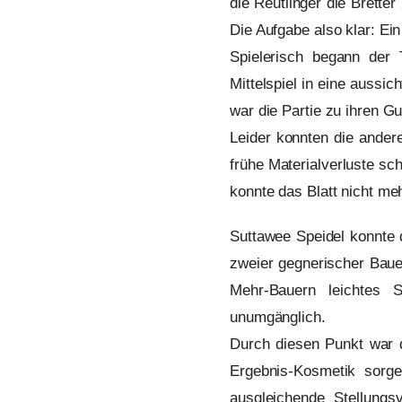
die Reutlinger die Brette
Die Aufgabe also klar: Ei
Spielerisch begann der 
Mittelspiel in eine aussi
war die Partie zu ihren G
Leider konnten die andere
frühe Materialverluste sc
konnte das Blatt nicht me
Suttawee Speidel konnte d
zweier gegnerischer Bauer
Mehr-Bauern leichtes
unumgänglich.
Durch diesen Punkt war d
Ergebnis-Kosmetik sorg
ausgleichende Stellungs