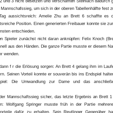
r 2 und 3 nicht besetzen und verschafften Steinlach dadurch 
n Mannschafssieg, um sich in der oberen Tabellenhälfte fest z
Tag aussichtsreich: Amelie Zhu an Brett 6 schaffte es 
chtsreiche Position. Einen generierten Freibauer konnte sie
unsten entschieden.
n Spieler zunächst nicht daran anknüpfen: Felix Knoch (Brett
hnell aus den Händen. Die ganze Partie musste er diesem Na
hr wenden.
ann f r die Erlösung sorgen: An Brett 4 gelang ihm im Lauf
n. Seinen Vorteil konnte er souverän bis ins Endspiel halten
 Spiel: Die Umwandlung zur Dame und das anschließ
er Mannschaftssieg sicher, das letzte Ergebnis an Brett 1 
en: Wolfgang Springer musste früh in der Partie mehrer
vorteile dafür zu erhalten. Sein Reutlinger Gegenüber 