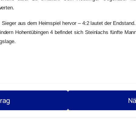
werten.
s Sieger aus dem Heimspiel hervor – 4:2 lautet der Endstand
ndern Hohentübingen 4 befindet sich Steinlachs fünfte Mann
gslage.
trag
Nä