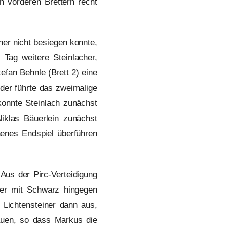
n vorderen Brettern recht
ner nicht besiegen konnte,
Tag weitere Steinlacher,
efan Behnle (Brett 2) eine
ider führte das zweimalige
konnte Steinlach zunächst
iklas Bäuerlein zunächst
enes Endspiel überführen
Aus der Pirc-Verteidigung
ner mit Schwarz hingegen
 Lichtensteiner dann aus,
auen, so dass Markus die