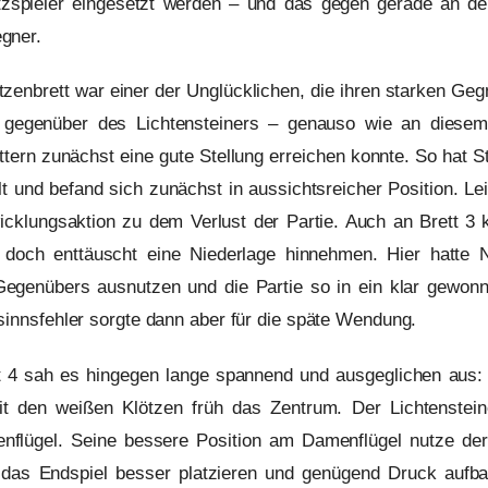
atzspieler eingesetzt werden – und das gegen gerade an de
gner.
enbrett war einer der Unglücklichen, die ihren starken Geg
gegenüber des Lichtensteiners – genauso wie an diesem 
tern zunächst eine gute Stellung erreichen konnte. So hat St
t und befand sich zunächst in aussichtsreicher Position. Le
icklungsaktion zu dem Verlust der Partie. Auch an Brett 3 
doch enttäuscht eine Niederlage hinnehmen. Hier hatte N
egenübers ausnutzen und die Partie so in ein klar gewonn
sinnsfehler sorgte dann aber für die späte Wendung.
 4 sah es hingegen lange spannend und ausgeglichen aus: 
mit den weißen Klötzen früh das Zentrum. Der Lichtenstei
nflügel. Seine bessere Position am Damenflügel nutze der
r das Endspiel besser platzieren und genügend Druck aufb