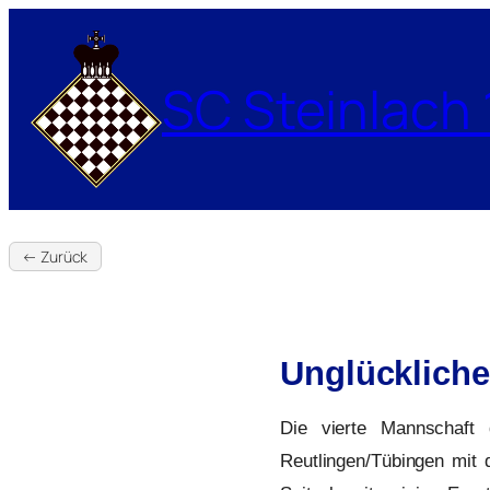
Zum
Inhalt
springen
SC Steinlach 
← Zurück
Unglücklicher
Die vierte Mannschaft
Reutlingen/Tübingen mit 